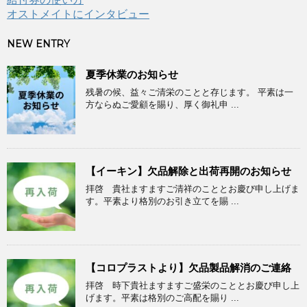
オストメイトにインタビュー
NEW ENTRY
夏季休業のお知らせ
残暑の候、益々ご清栄のことと存じます。 平素は一
方ならぬご愛顧を賜り、厚く御礼申 ...
【イーキン】欠品解除と出荷再開のお知らせ
拝啓 貴社ますますご清祥のこととお慶び申し上げま
す。平素より格別のお引き立てを賜 ...
【コロプラストより】欠品製品解消のご連絡
拝啓 時下貴社ますますご盛栄のこととお慶び申し上
げます。平素は格別のご高配を賜り ...